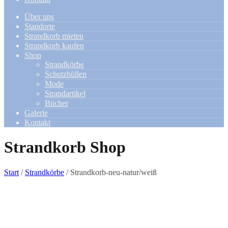
Über uns
Standorte
Strandkorb mieten
Strandkorb kaufen
Shop
Strandkörbe
Schutzhüllen
Mode
Strandartikel
Bücher
Galerie
Kontakt
Strandkorb Shop
Start
/
Strandkörbe
/ Strandkorb-neu-natur/weiß