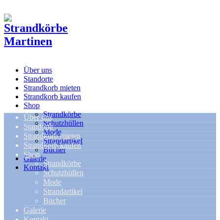
Über uns
Standorte
Strandkorb mieten
Strandkorb kaufen
Shop
Strandkörbe
Über uns
Schutzhüllen
Standorte
Mode
Strandkorb mieten
Strandartikel
Strandkorb kaufen
Bücher
Shop
Galerie
Strandkörbe
Kontakt
Schutzhüllen
Mode
Strandartikel
Bücher
Galerie
Kontakt