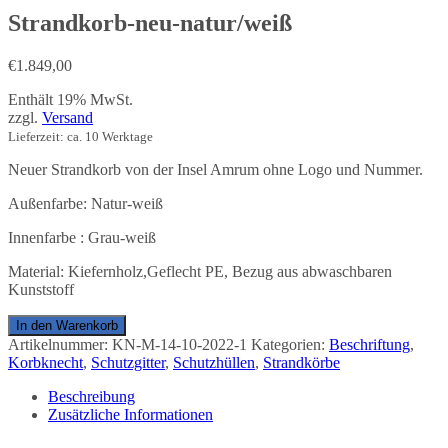
Strandkorb-neu-natur/weiß
€
1.849,00
Enthält 19% MwSt.
zzgl.
Versand
Lieferzeit: ca. 10 Werktage
Neuer Strandkorb von der Insel Amrum ohne Logo und Nummer.
Außenfarbe: Natur-weiß
Innenfarbe : Grau-weiß
Material: Kiefernholz,Geflecht PE, Bezug aus abwaschbaren
Kunststoff
Strandkorb-
In den Warenkorb
neu-
Artikelnummer:
KN-M-14-10-2022-1
Kategorien:
Beschriftung
,
natur/weiß
Korbknecht
,
Schutzgitter
,
Schutzhüllen
,
Strandkörbe
Menge
Beschreibung
Zusätzliche Informationen