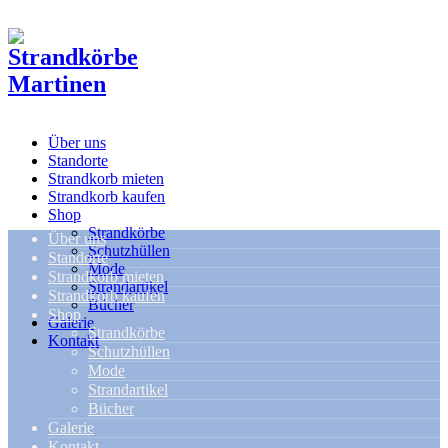
Über uns
Standorte
Strandkorb mieten
Strandkorb kaufen
Shop
Strandkörbe
Über uns
Schutzhüllen
Standorte
Mode
Strandkorb mieten
Strandartikel
Strandkorb kaufen
Bücher
Shop
Galerie
Strandkörbe
Kontakt
Schutzhüllen
Mode
Strandartikel
Bücher
Galerie
Kontakt