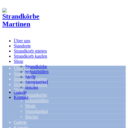
Über uns
Standorte
Strandkorb mieten
Strandkorb kaufen
Shop
Strandkörbe
Über uns
Schutzhüllen
Standorte
Mode
Strandkorb mieten
Strandartikel
Strandkorb kaufen
Bücher
Shop
Galerie
Strandkörbe
Kontakt
Schutzhüllen
Mode
Strandartikel
Bücher
Galerie
Kontakt