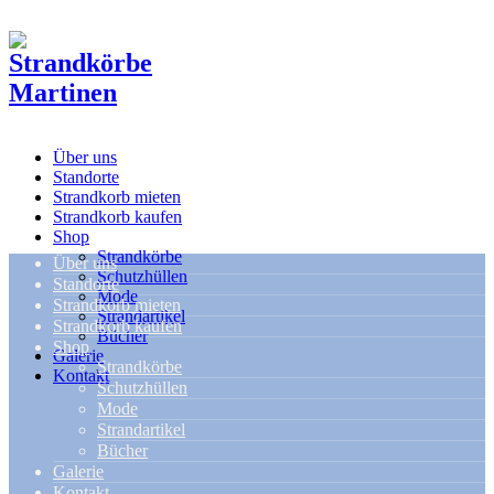
Über uns
Standorte
Strandkorb mieten
Strandkorb kaufen
Shop
Strandkörbe
Über uns
Schutzhüllen
Standorte
Mode
Strandkorb mieten
Strandartikel
Strandkorb kaufen
Bücher
Shop
Galerie
Strandkörbe
Kontakt
Schutzhüllen
Mode
Strandartikel
Bücher
Galerie
Kontakt