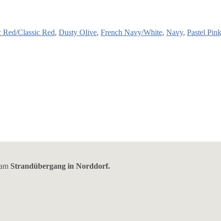
c Red/Classic Red
,
Dusty Olive
,
French Navy/White
,
Navy
,
Pastel Pink
s am
Strandübergang in Norddorf.