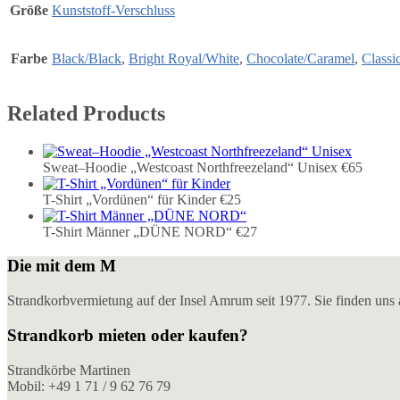
Größe
Kunststoff-Verschluss
Farbe
Black/Black
,
Bright Royal/White
,
Chocolate/Caramel
,
Classi
Related Products
Sweat–Hoodie „Westcoast Northfreezeland“ Unisex
€65
T-Shirt „Vordünen“ für Kinder
€25
T-Shirt Männer „DÜNE NORD“
€27
Die mit dem M
Strandkorbvermietung auf der Insel Amrum seit 1977. Sie finden un
Strandkorb mieten oder kaufen?
Strandkörbe Martinen
Mobil: +49 1 71 / 9 62 76 79