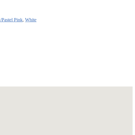
/Pastel Pink
,
White