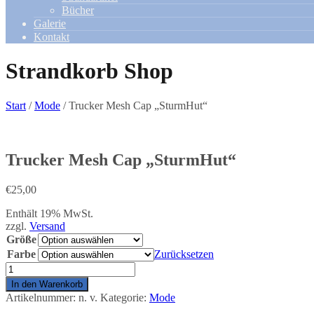
Bücher
Galerie
Kontakt
Strandkorb Shop
Start
/
Mode
/ Trucker Mesh Cap „SturmHut“
Trucker Mesh Cap „SturmHut“
€
25,00
Enthält 19% MwSt.
zzgl.
Versand
Größe
Farbe
Zurücksetzen
Trucker
Mesh
In den Warenkorb
Cap
Artikelnummer:
n. v.
Kategorie:
Mode
„SturmHut“