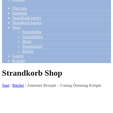
Über uns
Standorte
Strandkorb mieten
Strandkorb kaufen
Shop
Strandkörbe
Schutzhüllen
Mode
Strandartikel
Bücher
Galerie
Kontakt
Strandkorb Shop
Start
/
Bücher
/ Amrumer Rezepte – Ualang Öömrang Köögin