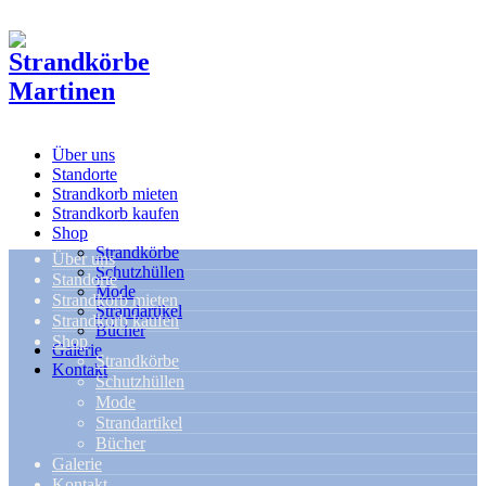
Über uns
Standorte
Strandkorb mieten
Strandkorb kaufen
Shop
Strandkörbe
Über uns
Schutzhüllen
Standorte
Mode
Strandkorb mieten
Strandartikel
Strandkorb kaufen
Bücher
Shop
Galerie
Strandkörbe
Kontakt
Schutzhüllen
Mode
Strandartikel
Bücher
Galerie
Kontakt