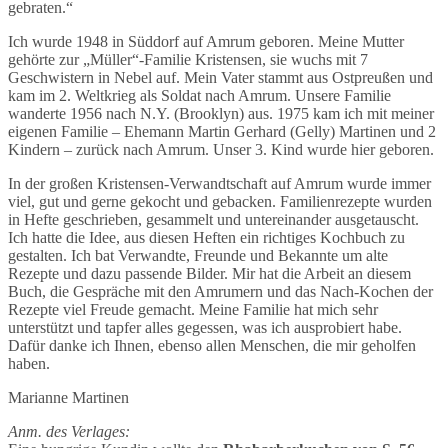
gebraten.“
Ich wurde 1948 in Süddorf auf Amrum geboren. Meine Mutter
gehörte zur „Müller“-Familie Kristensen, sie wuchs mit 7
Geschwistern in Nebel auf. Mein Vater stammt aus Ostpreußen und
kam im 2. Weltkrieg als Soldat nach Amrum. Unsere Familie
wanderte 1956 nach N.Y. (Brooklyn) aus. 1975 kam ich mit meiner
eigenen Familie – Ehemann Martin Gerhard (Gelly) Martinen und 2
Kindern – zurück nach Amrum. Unser 3. Kind wurde hier geboren.
In der großen Kristensen-Verwandtschaft auf Amrum wurde immer
viel, gut und gerne gekocht und gebacken. Familienrezepte wurden
in Hefte geschrieben, gesammelt und untereinander ausgetauscht.
Ich hatte die Idee, aus diesen Heften ein richtiges Kochbuch zu
gestalten. Ich bat Verwandte, Freunde und Bekannte um alte
Rezepte und dazu passende Bilder. Mir hat die Arbeit an diesem
Buch, die Gespräche mit den Amrumern und das Nach-Kochen der
Rezepte viel Freude gemacht. Meine Familie hat mich sehr
unterstützt und tapfer alles gegessen, was ich ausprobiert habe.
Dafür danke ich Ihnen, ebenso allen Menschen, die mir geholfen
haben.
Marianne Martinen
Anm. des Verlages: