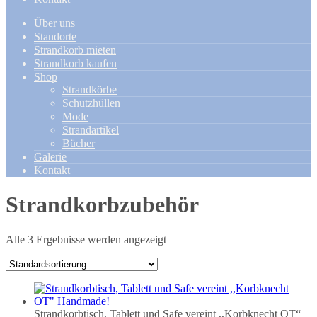
Über uns
Standorte
Strandkorb mieten
Strandkorb kaufen
Shop
Strandkörbe
Schutzhüllen
Mode
Strandartikel
Bücher
Galerie
Kontakt
Strandkorbzubehör
Alle 3 Ergebnisse werden angezeigt
Strandkorbtisch, Tablett und Safe vereint ,,Korbknecht OT“