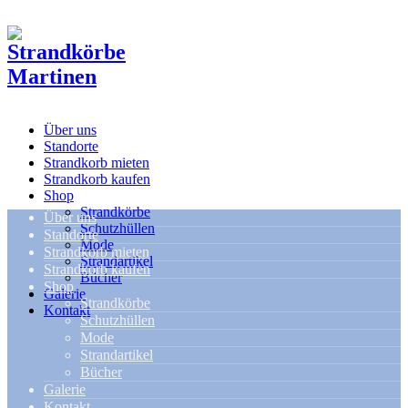
Über uns
Standorte
Strandkorb mieten
Strandkorb kaufen
Shop
Strandkörbe
Über uns
Schutzhüllen
Standorte
Mode
Strandkorb mieten
Strandartikel
Strandkorb kaufen
Bücher
Shop
Galerie
Strandkörbe
Kontakt
Schutzhüllen
Mode
Strandartikel
Bücher
Galerie
Kontakt