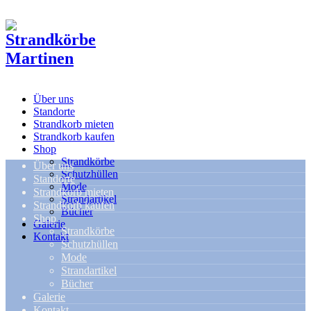
Über uns
Standorte
Strandkorb mieten
Strandkorb kaufen
Shop
Strandkörbe
Über uns
Schutzhüllen
Standorte
Mode
Strandkorb mieten
Strandartikel
Strandkorb kaufen
Bücher
Shop
Galerie
Strandkörbe
Kontakt
Schutzhüllen
Mode
Strandartikel
Bücher
Galerie
Kontakt