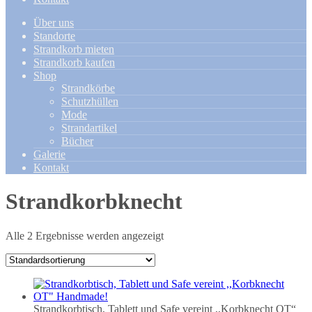
Über uns
Standorte
Strandkorb mieten
Strandkorb kaufen
Shop
Strandkörbe
Schutzhüllen
Mode
Strandartikel
Bücher
Galerie
Kontakt
Strandkorbknecht
Alle 2 Ergebnisse werden angezeigt
Strandkorbtisch, Tablett und Safe vereint ,,Korbknecht OT“