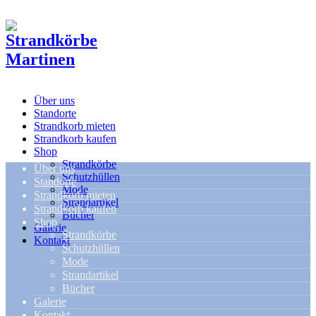
Über uns
Standorte
Strandkorb mieten
Strandkorb kaufen
Shop
Strandkörbe
Über uns
Schutzhüllen
Standorte
Mode
Strandkorb mieten
Strandartikel
Strandkorb kaufen
Bücher
Shop
Galerie
Strandkörbe
Kontakt
Schutzhüllen
Mode
Strandartikel
Bücher
Galerie
Kontakt