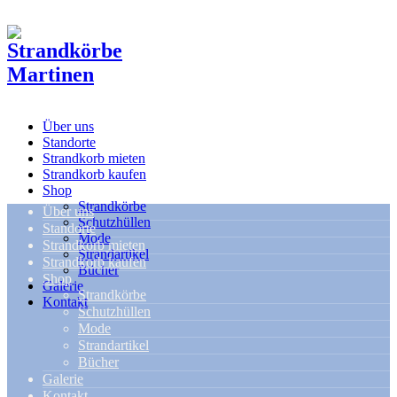
Über uns
Standorte
Strandkorb mieten
Strandkorb kaufen
Shop
Strandkörbe
Über uns
Schutzhüllen
Standorte
Mode
Strandkorb mieten
Strandartikel
Strandkorb kaufen
Bücher
Shop
Galerie
Strandkörbe
Kontakt
Schutzhüllen
Mode
Strandartikel
Bücher
Galerie
Kontakt