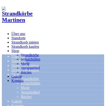
Über uns
Standorte
Strandkorb mieten
Strandkorb kaufen
Shop
Strandkörbe
Über uns
Schutzhüllen
Standorte
Mode
Strandkorb mieten
Strandartikel
Strandkorb kaufen
Bücher
Shop
Galerie
Strandkörbe
Kontakt
Schutzhüllen
Mode
Strandartikel
Bücher
Galerie
Kontakt