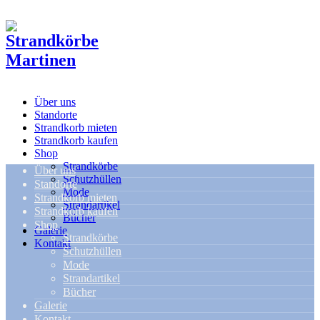
Über uns
Standorte
Strandkorb mieten
Strandkorb kaufen
Shop
Strandkörbe
Über uns
Schutzhüllen
Standorte
Mode
Strandkorb mieten
Strandartikel
Strandkorb kaufen
Bücher
Shop
Galerie
Strandkörbe
Kontakt
Schutzhüllen
Mode
Strandartikel
Bücher
Galerie
Kontakt